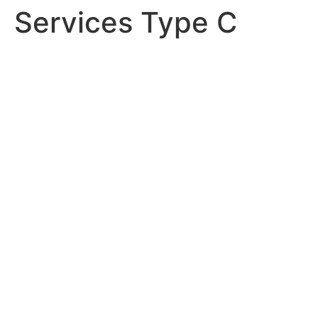
Services Type C
Přejít
k
obsahu