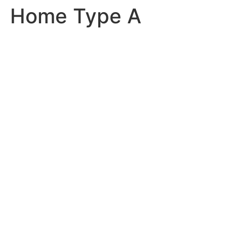
Home Type A
Přejít
k
obsahu